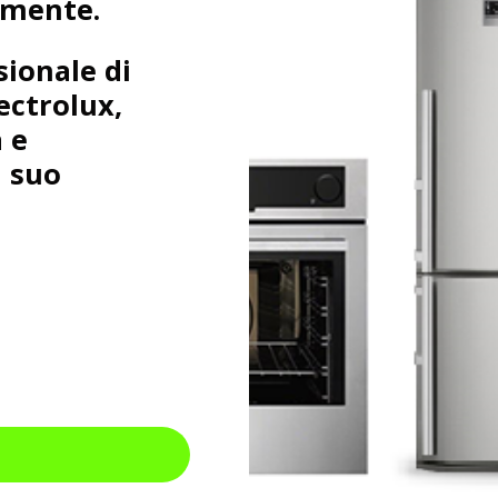
amente.
sionale di
ectrolux,
 e
l suo