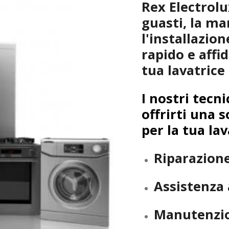
Rex Electrolu
guasti, la m
l'installazio
rapido e affi
tua lavatrice
I nostri tecni
offrirti una s
per la tua lav
Riparazion
Assistenza 
Manutenzio