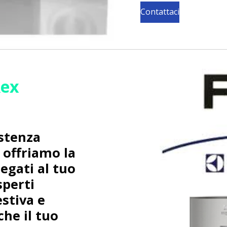
Contattaci
Rex
istenza
i offriamo la
legati al tuo
sperti
stiva e
che il tuo