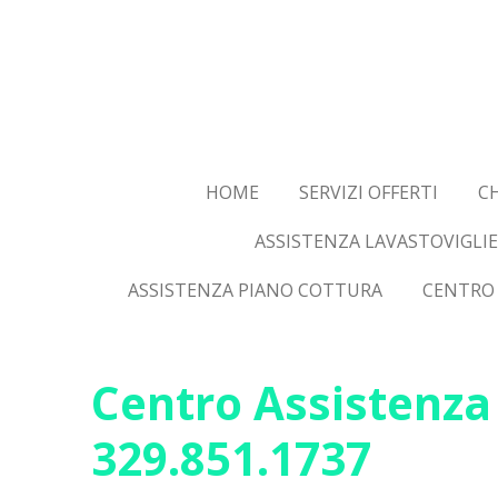
Vai
al
contenuto
principale
HOME
SERVIZI OFFERTI
CH
ASSISTENZA LAVASTOVIGLIE
ASSISTENZA PIANO COTTURA
CENTRO 
Centro Assistenza 
329.851.1737