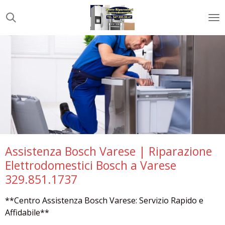
Vai
al
contenuto
principale
Assistenza Bosch Varese | Riparazione
Elettrodomestici Bosch a Varese
329.851.1737
**Centro Assistenza Bosch Varese: Servizio Rapido e
Affidabile**