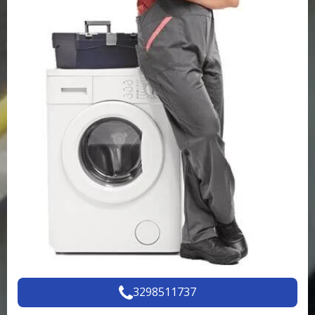
3298511737