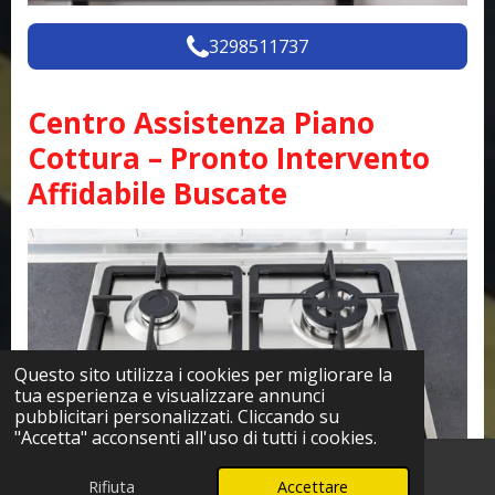
3298511737
Centro Assistenza Piano
Cottura – Pronto Intervento
Affidabile Buscate
Questo sito utilizza i cookies per migliorare la
tua esperienza e visualizzare annunci
pubblicitari personalizzati. Cliccando su
"Accetta" acconsenti all'uso di tutti i cookies.
Rifiuta
Accettare
Telefono
WhatsApp