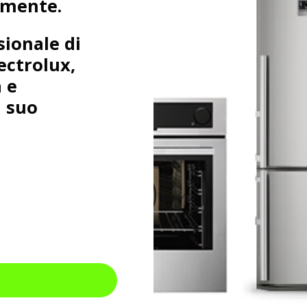
amente.
sionale di
ectrolux,
 e
l suo