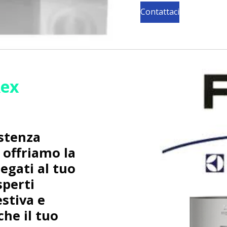
Contattaci
Rex
istenza
i offriamo la
legati al tuo
sperti
stiva e
che il tuo