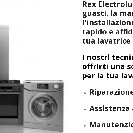
Rex Electrolu
guasti, la m
l'installazio
rapido e affi
tua lavatrice
I nostri tecni
offrirti una s
per la tua lav
Riparazion
Assistenza 
Manutenzio