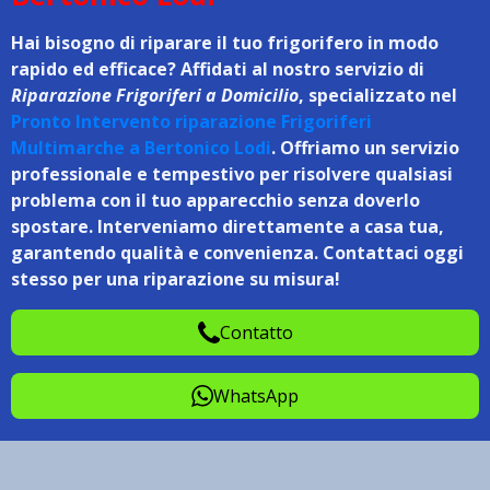
Hai bisogno di riparare il tuo frigorifero in modo
rapido ed efficace? Affidati al nostro servizio di
Riparazione Frigoriferi a Domicilio
, specializzato nel
Pronto Intervento riparazione Frigoriferi
Multimarche a Bertonico Lodi
. Offriamo un servizio
professionale e tempestivo per risolvere qualsiasi
problema con il tuo apparecchio senza doverlo
spostare. Interveniamo direttamente a casa tua,
garantendo qualità e convenienza. Contattaci oggi
stesso per una riparazione su misura!
Contatto
WhatsApp