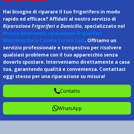
Hai bisogno di riparare il tuo frigorifero in modo
rapido ed efficace? Affidati al nostro servizio di
Riparazione Frigoriferi a Domicilio
, specializzato nel
Pronto Intervento riparazione Frigoriferi
Multimarche a Caselle Lurani Lodi
. Offriamo un
servizio professionale e tempestivo per risolvere
qualsiasi problema con il tuo apparecchio senza
doverlo spostare. Interveniamo direttamente a casa
tua, garantendo qualità e convenienza. Contattaci
oggi stesso per una riparazione su misura!
Contatto
WhatsApp