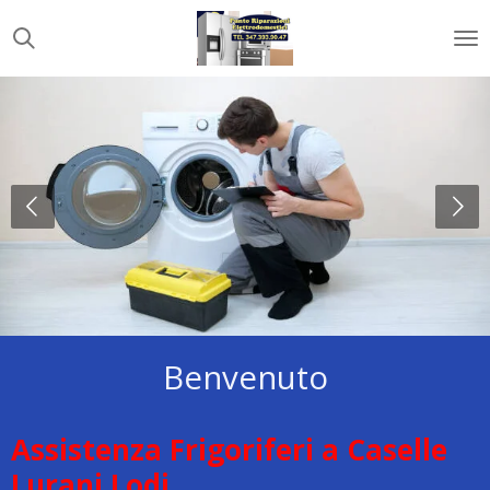
Vai
al
contenuto
principale
Benvenuto
Assistenza Frigoriferi a Caselle
Lurani Lodi