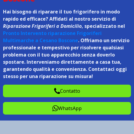
Hai bisogno di riparare il tuo frigorifero in modo
rapido ed efficace? Affidati al nostro servizio di
Riparazione Frigoriferi a Domicilio
, specializzato nel
Pronto Intervento riparazione Frigoriferi
Multimarche a Cesano Boscone
. Offriamo un servizio
professionale e tempestivo per risolvere qualsiasi
problema con il tuo apparecchio senza doverlo
spostare. Interveniamo direttamente a casa tua,
garantendo qualità e convenienza. Contattaci oggi
stesso per una riparazione su misura!
Contatto
WhatsApp