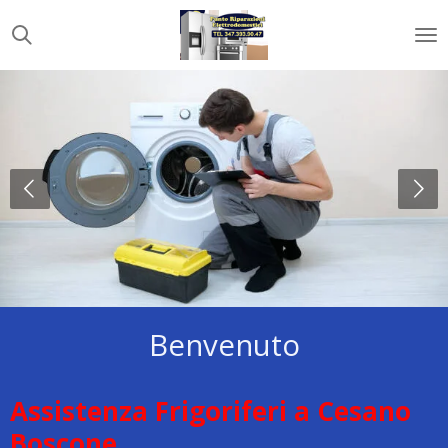
Vai
al
contenuto
principale
Benvenuto
Assistenza Frigoriferi a Cesano
Boscone