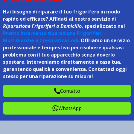
Hai bisogno di riparare il tuo frigorifero in modo
rapido ed efficace? Affidati al nostro servizio di
Riparazione Frigoriferi a Domicilio
, specializzato nel
Pronto Intervento riparazione Frigoriferi
Multimarche a Crespiatica Lodi
. Offriamo un servizio
professionale e tempestivo per risolvere qualsiasi
problema con il tuo apparecchio senza doverlo
spostare. Interveniamo direttamente a casa tua,
garantendo qualità e convenienza. Contattaci oggi
stesso per una riparazione su misura!
Contatto
WhatsApp