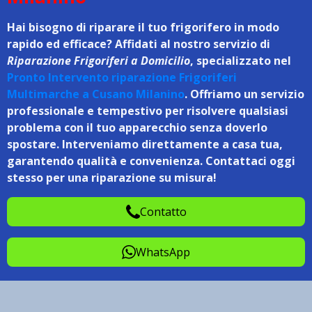
Hai bisogno di riparare il tuo frigorifero in modo
rapido ed efficace? Affidati al nostro servizio di
Riparazione Frigoriferi a Domicilio
, specializzato nel
Pronto Intervento riparazione Frigoriferi
Multimarche a Cusano Milanino
. Offriamo un servizio
professionale e tempestivo per risolvere qualsiasi
problema con il tuo apparecchio senza doverlo
spostare. Interveniamo direttamente a casa tua,
garantendo qualità e convenienza. Contattaci oggi
stesso per una riparazione su misura!
Contatto
WhatsApp