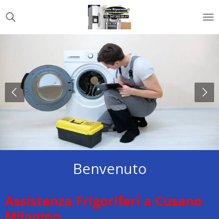
Vai
al
contenuto
principale
Benvenuto
Assistenza Frigoriferi a Cusano
Milanino