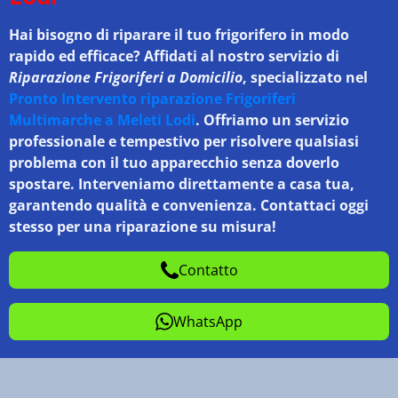
Hai bisogno di riparare il tuo frigorifero in modo
rapido ed efficace? Affidati al nostro servizio di
Riparazione Frigoriferi a Domicilio
, specializzato nel
Pronto Intervento riparazione Frigoriferi
Multimarche a Meleti Lodi
. Offriamo un servizio
professionale e tempestivo per risolvere qualsiasi
problema con il tuo apparecchio senza doverlo
spostare. Interveniamo direttamente a casa tua,
garantendo qualità e convenienza. Contattaci oggi
stesso per una riparazione su misura!
Contatto
WhatsApp