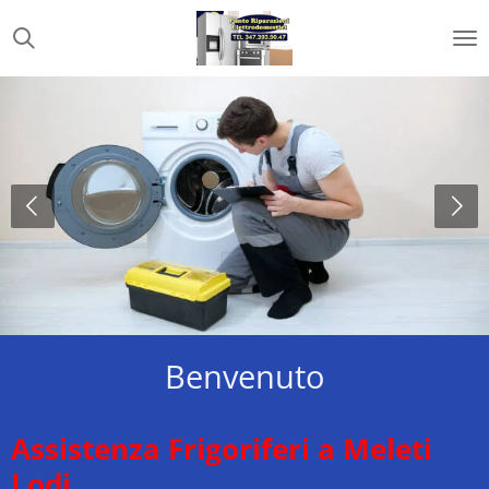
Vai
al
contenuto
principale
Benvenuto
Assistenza Frigoriferi a Meleti
Lodi