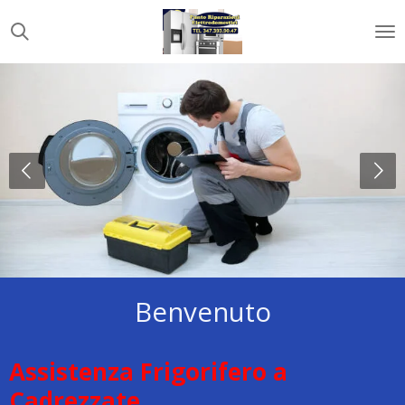
Vai
al
contenuto
principale
Benvenuto
Assistenza Frigorifero a
Cadrezzate