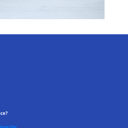
ace?
timarche