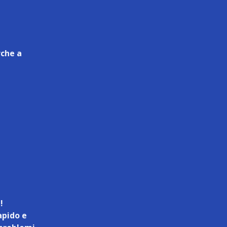
rche a
!
apido e