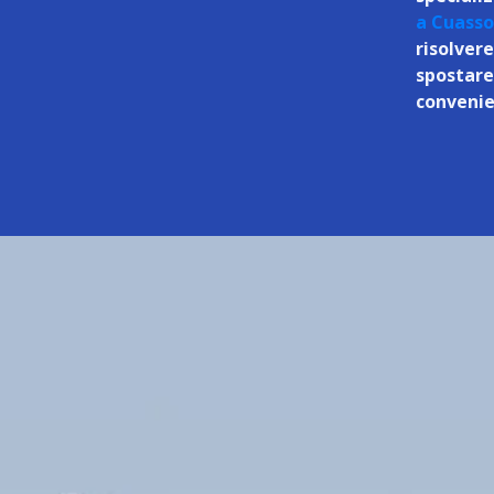
a Cuasso
risolver
spostare
convenie