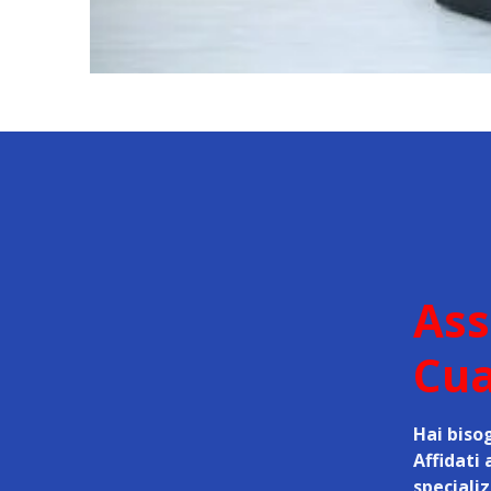
Ass
Cua
Hai bisog
Affidati 
speciali