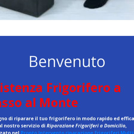
Benvenuto
istenza Frigorifero a
sso al Monte
no di riparare il tuo frigorifero in modo rapido ed effic
al nostro servizio di
Riparazione Frigoriferi a Domicilio
,
zzato nel
Pronto Intervento riparazione Frigoriferi Mul