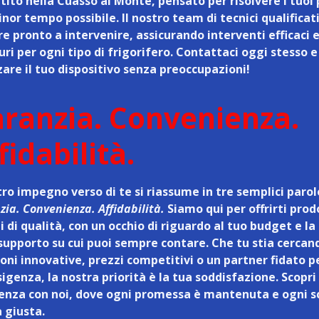
tito nella Cuasso al Monte
, pensato per risolvere i tuoi
nor tempo possibile. Il nostro team di tecnici qualificati
e pronto a intervenire, assicurando interventi efficaci 
ri per ogni tipo di frigorifero. Contattaci oggi stesso e
zare il tuo dispositivo senza preoccupazioni!
ranzia. Convenienza.
fidabilità.
tro impegno verso di te si riassume in tre semplici parol
ia. Convenienza. Affidabilità.
Siamo qui per offrirti prod
i di qualità, con un occhio di riguardo al tuo budget e l
 supporto su cui puoi sempre contare. Che tu stia cercan
ioni innovative, prezzi competitivi o un partner fidato p
igenza, la nostra priorità è la tua soddisfazione. Scopri 
renza con noi, dove ogni promessa è mantenuta e ogni s
a giusta.