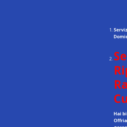
Servi
Domic
Se
Ri
Ra
Cu
Hai bi
Offri