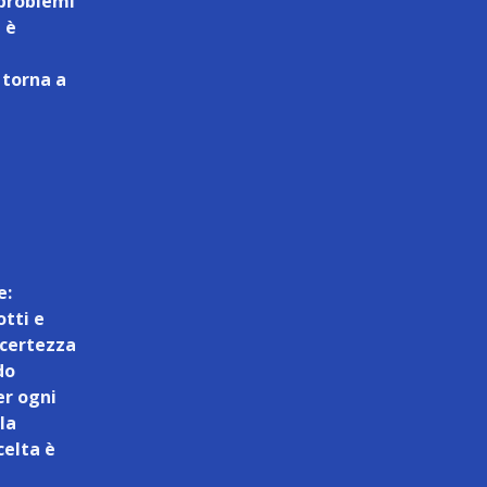
 problemi
 è
e
 torna a
e:
otti e
a certezza
do
er ogni
la
celta è