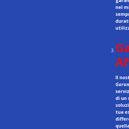
garan
nel mi
sempr
duratu
utiliz
Ga
Af
Il nos
Garanz
serviz
di un
soluz
tua es
diffe
quell