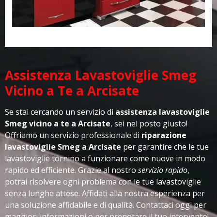
Assistenza Lavastoviglie Smeg
Vicino a Te a Arcisate
Se stai cercando un servizio di
assistenza lavastoviglie
Smeg vicino a te a Arcisate
, sei nel posto giusto!
Offriamo un servizio professionale di
riparazione
lavastoviglie Smeg a Arcisate
per garantire che le tue
lavastoviglie tornino a funzionare come nuove in modo
rapido ed efficiente. Grazie al nostro
servizio rapido
,
potrai risolvere ogni problema con le tue lavastoviglie
senza lunghe attese. Affidati alla nostra esperienza per
una soluzione affidabile e di qualità. Contattaci oggi per
maggiori informazioni o per prenotare il tuo intervento!