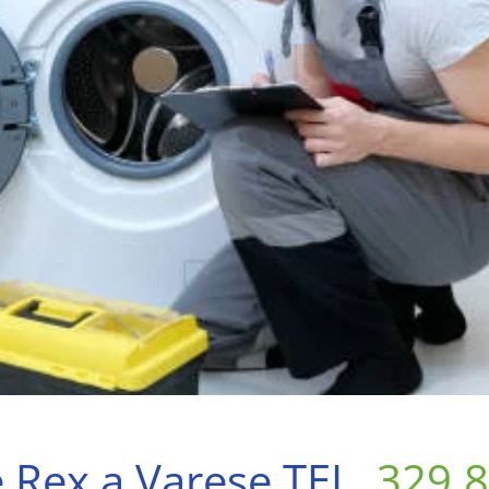
e Rex a Varese TEL.
329.