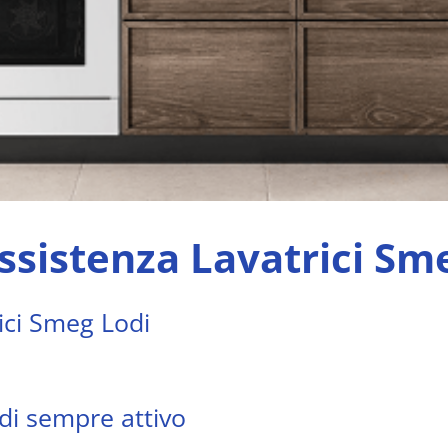
ssistenza Lavatrici Sm
rici Smeg Lodi
di sempre attivo