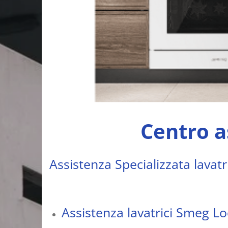
Centro a
Assistenza Specializzata lavat
Assistenza lavatrici Smeg Lo