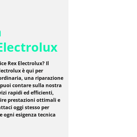
a
Electrolux
ce Rex Electrolux? Il
ectrolux è qui per
ordinaria, una riparazione
puoi contare sulla nostra
i rapidi ed efficienti,
ire prestazioni ottimali e
ttaci oggi stesso per
re ogni esigenza tecnica