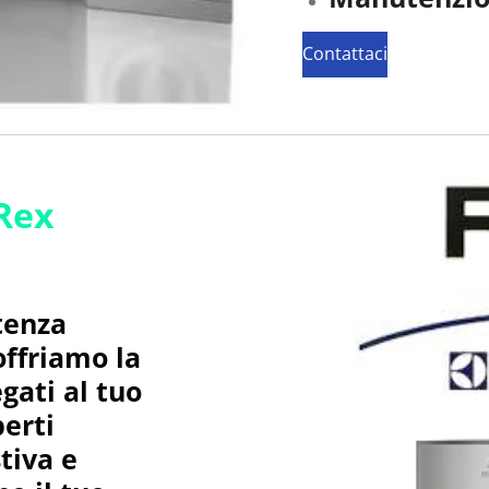
Contattaci
 Rex
stenza
offriamo la
egati al tuo
perti
tiva e