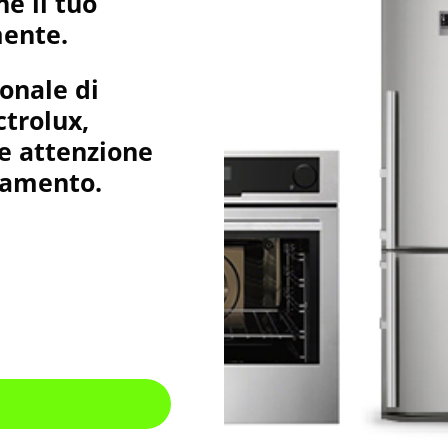
e il tuo
mente.
ionale di
ctrolux,
e attenzione
onamento.