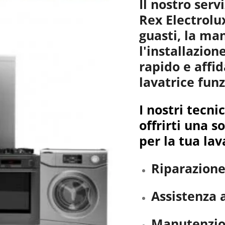
Il nostro serv
Rex Electrolux
guasti, la ma
l'installazio
rapido e affid
lavatrice funz
I nostri tecni
offrirti una s
per la tua lav
Riparazione
Assistenza a
Manutenzio