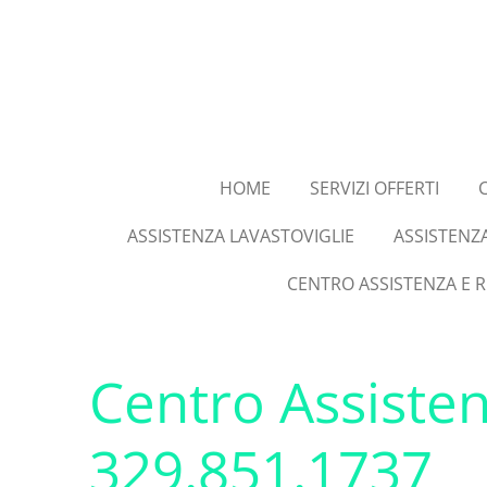
Vai
al
contenuto
principale
HOME
SERVIZI OFFERTI
ASSISTENZA LAVASTOVIGLIE
ASSISTENZ
CENTRO ASSISTENZA E 
Centro Assisten
329.851.1737