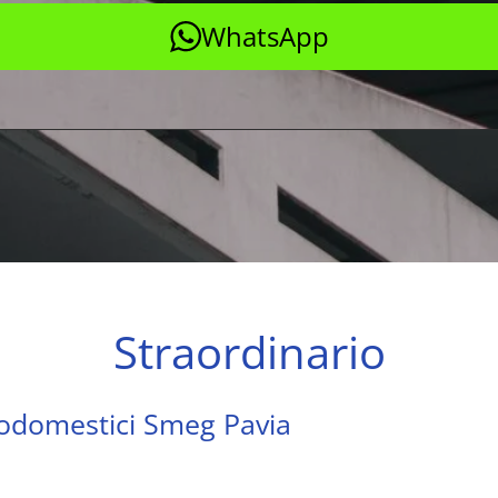
WhatsApp
Straordinario
trodomestici Smeg Pavia