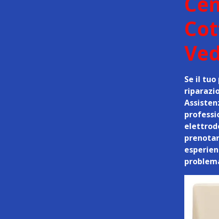
Cen
Cot
Ved
Se il tu
riparazi
Assistenz
professi
elettrod
prenotar
esperienz
problema