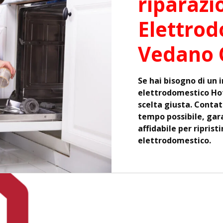
riparazi
Elettrod
Vedano 
Se hai bisogno di un 
elettrodomestico Hot
scelta giusta. Contat
tempo possibile, gar
affidabile per ripris
elettrodomestico.