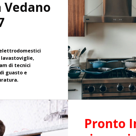
a Vedano
7
elettrodomestici
, lavastoviglie,
eam di tecnici
 di guasto e
uratura.
Pronto I