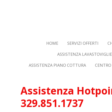
Vai
al
contenuto
principale
HOME
SERVIZI OFFERTI
CH
ASSISTENZA LAVASTOVIGLIE
ASSISTENZA PIANO COTTURA
CENTRO 
Assistenza Hotpoin
329.851.1737