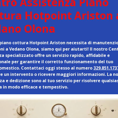
tro Assistenza Piano
tura Hotpoint Ariston 
ano Olona
o piano cottura Hotpoint Ariston necessita di manutenzi
oni a Vedano Olona, siamo qui per aiutarti! Il nostro Cen
a specializzato offre un servizio rapido, affidabile e
onale per garantire il corretto funzionamento del tuo
omestico. Contattaci oggi stesso al numero
329.851.173
e un intervento o ricevere maggiori informazioni. La n
a e dedizione sono al tuo servizio per risolvere qualsia
 in modo efficace e tempestivo.