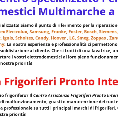
mestici Multimarche a
alizzato! Siamo il punto di riferimento per la riparazio
ex Electrolux, Samsung, Franke, Foster, Bosch, Siemens,
t, Ignis, Scholtes, Candy, Hoover , LG, Smeg, Zoppas , Zan
ony:
La nostra esperienza e professionalità ci permettono di
oddisfazione al cliente. Che si tratti di una lavatrice, un
tare i vostri elettrodomestici al loro pieno funzionament
nostre priorità!
 Frigoriferi Pronto Int
uo frigorifero? Il
Centro Assistenza Frigoriferi Pronto Inte
i di malfunzionamento, guasti o manutenzione dei tuoi e
professionale su tutti i principali marchi di frigoriferi.
stra priorità!