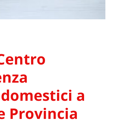
Centro
enza
odomestici a
 Provincia