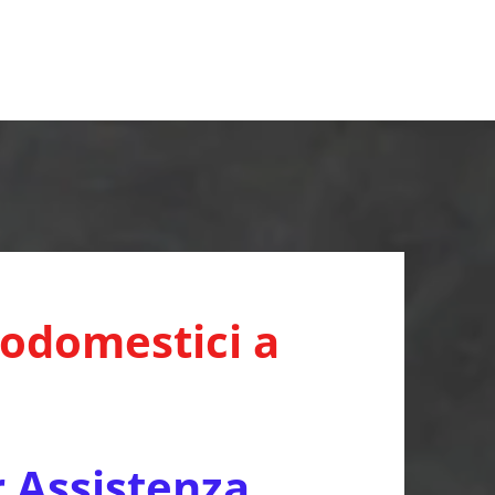
rodomestici a
r Assistenza