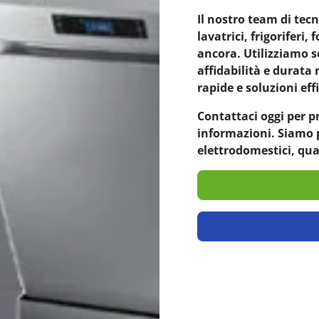
Il nostro team di tecn
lavatrici, frigoriferi,
ancora. Utilizziamo s
affidabilità e durata
rapide e soluzioni eff
Contattaci oggi per p
informazioni. Siamo p
elettrodomestici, qu