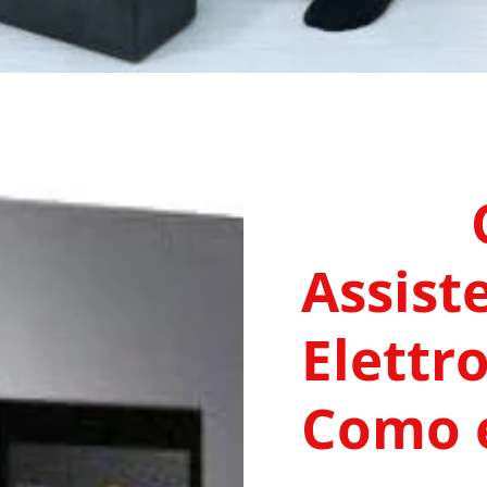
Assist
Elettr
Como e