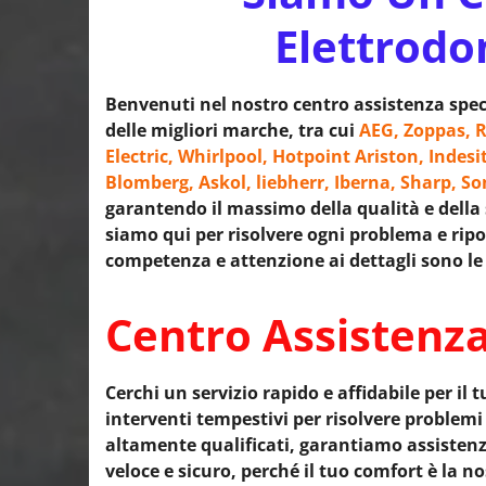
Elettrodo
Benvenuti nel nostro centro assistenza speci
delle migliori marche, tra cui
AEG, Zoppas, R
Electric, Whirlpool, Hotpoint Ariston, Indesi
Blomberg, Askol, liebherr, Iberna, Sharp, S
garantendo il massimo della qualità e della s
siamo qui per risolvere ogni problema e ripor
competenza e attenzione ai dettagli sono le 
Centro Assistenza
Cerchi un servizio rapido e affidabile per il t
interventi tempestivi per risolvere problem
altamente qualificati, garantiamo assistenza 
veloce e sicuro, perché il tuo comfort è la no