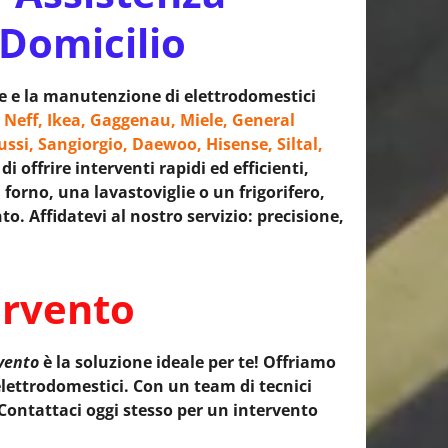
 Domicilio
ne e la manutenzione di elettrodomestici
 Neff, Ikea, Gaggenau, Miele, General
ussi, Sangiorgio, Daewoo, Hisense, Siltal,
 offrire interventi rapidi ed efficienti,
 forno, una lavastoviglie o un frigorifero,
o. Affidatevi al nostro servizio: precisione,
ervento
rvento
è la soluzione ideale per te! Offriamo
lettrodomestici. Con un team di tecnici
 Contattaci oggi stesso per un intervento