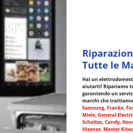
Riparazion
Tutte le M
Hai un elettrodomest
aiutarti! Ripariamo tu
garantendo un servizio
marchi che trattiamo
Samsung, Franke, Fos
Miele, General Electri
Scholtes, Candy, Hoov
Hisense, Master Kitec