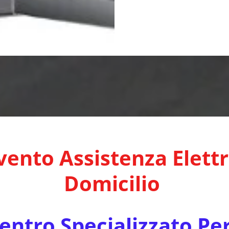
vento Assistenza Elett
Domicilio
ntro Specializzato Pe