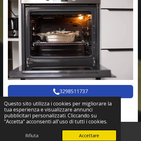
3298511737
Questo sito utilizza i cookies per migliorare la
tua esperienza e visualizzare annunci
Centro Assistenza Piano
pubblicitari personalizzati. Cliccando su
Cottura – Pronto Intervento
"Accetta" acconsenti all'uso di tutti i cookies.
Affidabile Cugliate Fabiasco
Rifiuta
Accettare
Telefono
WhatsApp