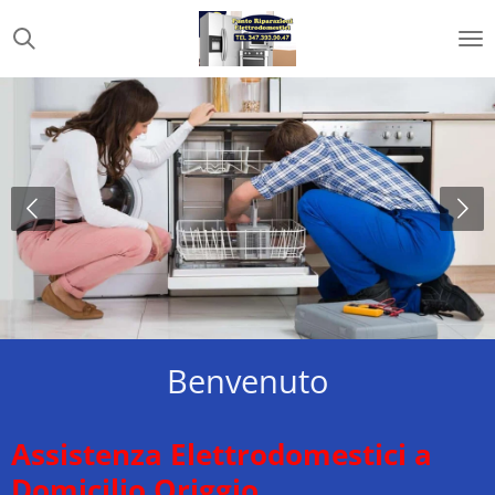
Vai
al
contenuto
principale
Benvenuto
Assistenza Elettrodomestici a
Domicilio Origgio