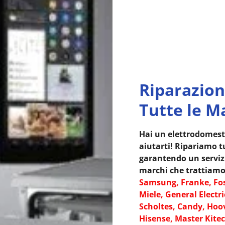
Riparazion
Tutte le M
Hai un elettrodomest
aiutarti! Ripariamo tu
garantendo un servizio
marchi che trattiamo
Samsung, Franke, Fos
Miele, General Electri
Scholtes, Candy, Hoov
Hisense, Master Kitec