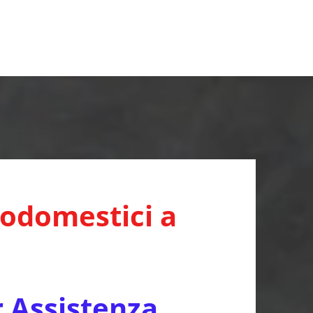
rodomestici a
r Assistenza