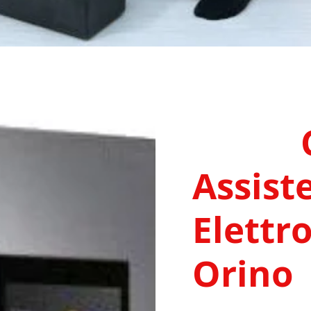
Assist
Elettr
Orino