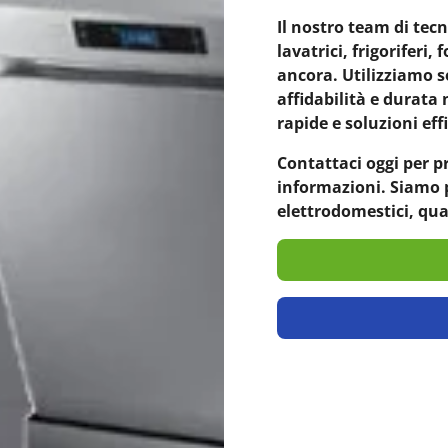
Il nostro team di tecn
lavatrici, frigoriferi,
ancora. Utilizziamo s
affidabilità e durata
rapide e soluzioni eff
Contattaci oggi per p
informazioni. Siamo p
elettrodomestici, qu