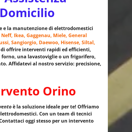
 Domicilio
ne e la manutenzione di elettrodomestici
 Neff, Ikea, Gaggenau, Miele, General
ussi, Sangiorgio, Daewoo, Hisense, Siltal,
 offrire interventi rapidi ed efficienti,
 forno, una lavastoviglie o un frigorifero,
o. Affidatevi al nostro servizio: precisione,
ervento Orino
rvento
è la soluzione ideale per te! Offriamo
lettrodomestici. Con un team di tecnici
 Contattaci oggi stesso per un intervento