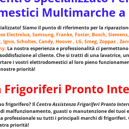
mestici Multimarche a
alizzato! Siamo il punto di riferimento per la riparazio
ex Electrolux, Samsung, Franke, Foster, Bosch, Siemens,
t, Ignis, Scholtes, Candy, Hoover , LG, Smeg, Zoppas , Zan
ony:
La nostra esperienza e professionalità ci permettono di
oddisfazione al cliente. Che si tratti di una lavatrice, un
tare i vostri elettrodomestici al loro pieno funzionament
nostre priorità!
 Frigoriferi Pronto Int
uo frigorifero? Il
Centro Assistenza Frigoriferi Pronto Inte
i di malfunzionamento, guasti o manutenzione dei tuoi e
professionale su tutti i principali marchi di frigoriferi.
stra priorità!