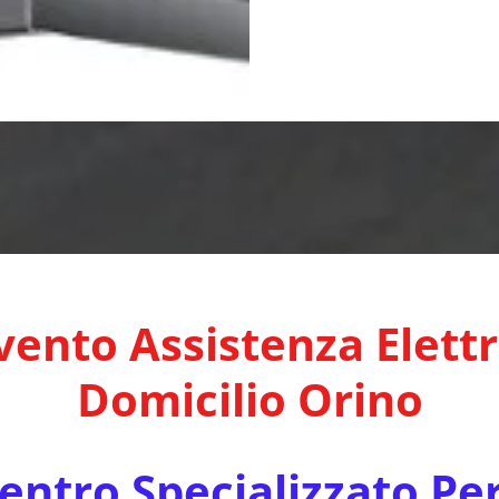
vento Assistenza Elett
Domicilio Orino
ntro Specializzato Pe