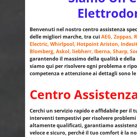
Elettrodo
Benvenuti nel nostro centro assistenza speci
delle migliori marche, tra cui
AEG, Zoppas, R
Electric, Whirlpool, Hotpoint Ariston, Indesi
Blomberg, Askol, liebherr, Iberna, Sharp, S
garantendo il massimo della qualità e della s
siamo qui per risolvere ogni problema e ripor
competenza e attenzione ai dettagli sono le 
Centro Assistenza
Cerchi un servizio rapido e affidabile per il t
interventi tempestivi per risolvere problem
altamente qualificati, garantiamo assistenza 
veloce e sicuro, perché il tuo comfort è la no