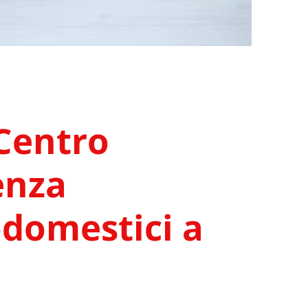
Centro
enza
odomestici a