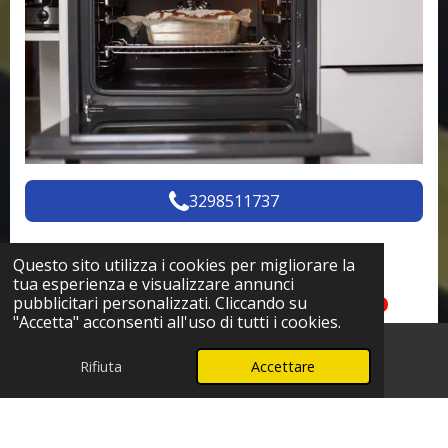
3298511737
Centro Assistenza Piano
Questo sito utilizza i cookies per migliorare la
tua esperienza e visualizzare annunci
Cottura – Pronto Intervento
pubblicitari personalizzati. Cliccando su
"Accetta" acconsenti all'uso di tutti i cookies.
Affidabile Angera
Rifiuta
Accettare
Telefono
WhatsApp
Hai bisogno di aiuto con il tuo piano cottura? Il
nostro Centro Assistenza Piano Cottura Pronto
Intervento è a tua disposizione per risolvere