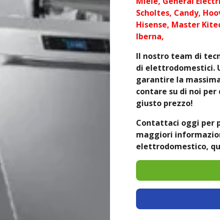
Miele, General Electri
Scholtes, Candy, Hoov
Hisense, Master Kite
Iberna,
Il nostro team di tecn
di elettrodomestici. 
garantire la massima 
contare su di noi per 
giusto prezzo!
Contattaci oggi per 
maggiori informazioni
elettrodomestico, qu