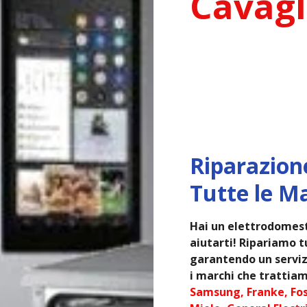
Cavagl
Riparazion
Tutte le M
Hai un elettrodomest
aiutarti! Ripariamo tu
garantendo un servizi
i marchi che trattiam
Samsung, Franke, Fos