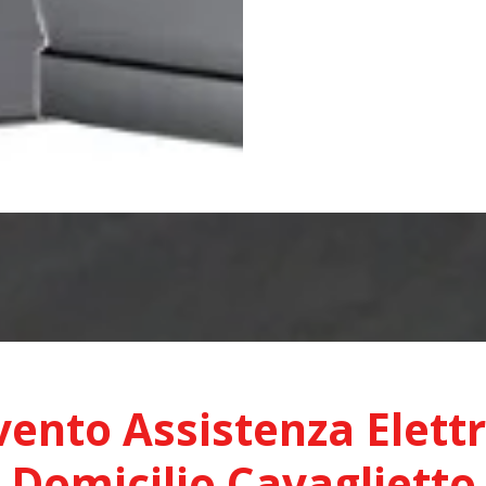
vento Assistenza Elett
Domicilio Cavaglietto