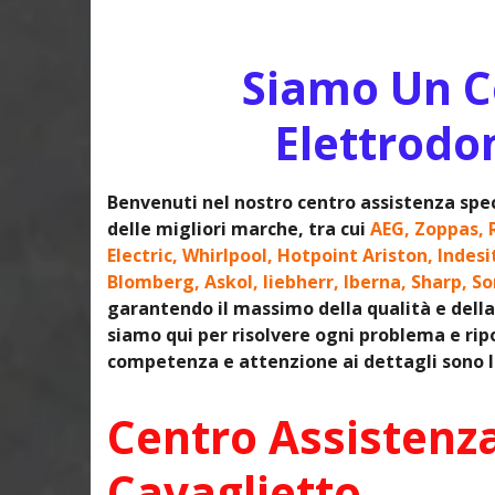
Siamo Un Ce
Elettrodo
Benvenuti nel nostro centro assistenza spec
delle migliori marche, tra cui
AEG, Zoppas, 
Electric, Whirlpool, Hotpoint Ariston, Indes
Blomberg, Askol, liebherr, Iberna, Sharp, S
garantendo il massimo della qualità e della 
siamo qui per risolvere ogni problema e ripo
competenza e attenzione ai dettagli sono le
Centro Assistenz
Cavaglietto