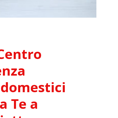
Centro
enza
odomestici
a Te a