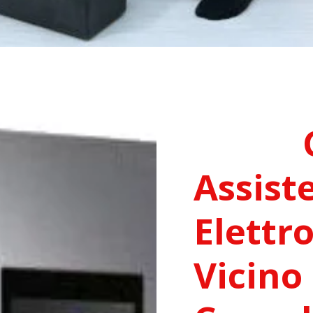
Assist
Elettr
Vicino 