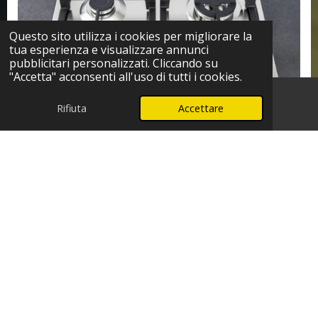
Questo sito utilizza i cookies per migliorare la
tua esperienza e visualizzare annunci
pubblicitari personalizzati. Cliccando su
"Accetta" acconsenti all'uso di tutti i cookies.
Rifiuta
Accettare
Telefono
WhatsApp
3298511737
Centro Assistenza
Elettrodomestici Autorizzato -
Servizio Professionale e
Rapido a Cusano Milanino
Cerchi un centro assistenza affidabile per