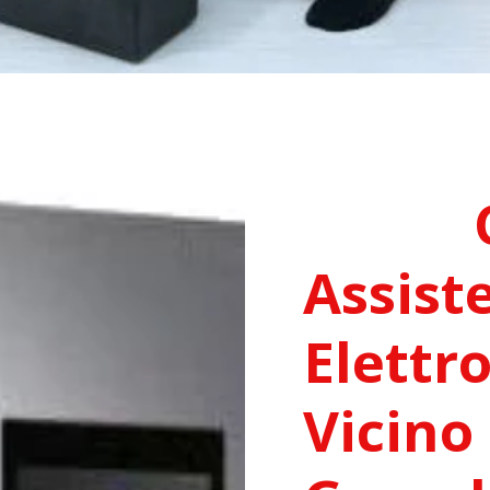
Assist
Elettr
Vicino 