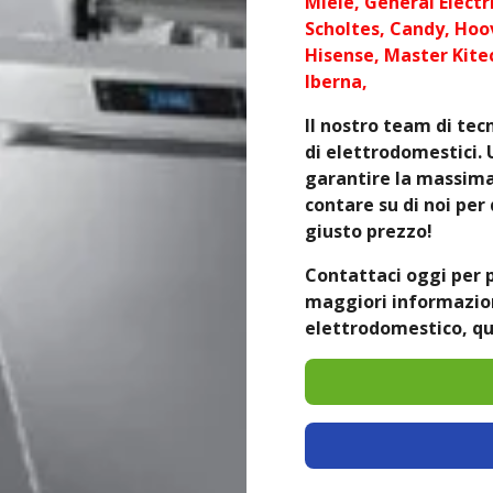
Miele, General Electri
Scholtes, Candy, Hoov
Hisense, Master Kite
Iberna,
Il nostro team di tecn
di elettrodomestici. 
garantire la massima 
contare su di noi per 
giusto prezzo!
Contattaci oggi per 
maggiori informazioni
elettrodomestico, qu