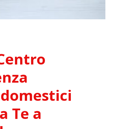
Centro
enza
odomestici
a Te a