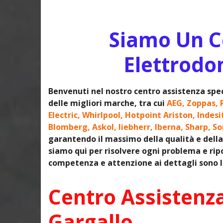
Siamo Un Ce
Elettrodo
Benvenuti nel nostro centro assistenza spec
delle migliori marche, tra cui
AEG, Zoppas, 
Electric, Whirlpool, Hotpoint Ariston, Indes
Blomberg, Askol, liebherr, Iberna, Sharp, S
garantendo il massimo della qualità e della 
siamo qui per risolvere ogni problema e ripo
competenza e attenzione ai dettagli sono le
Centro Assistenz
Gargallo