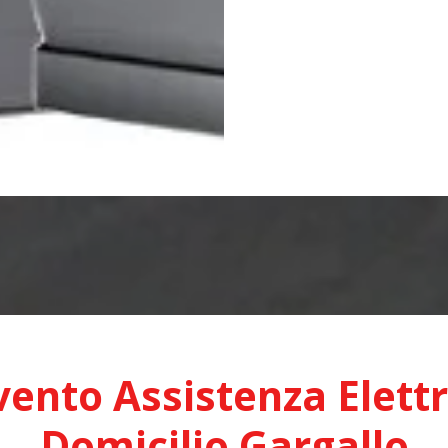
vento Assistenza Elett
Domicilio Gargallo