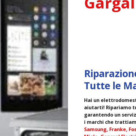
Gargal
Riparazion
Tutte le M
Hai un elettrodomest
aiutarti! Ripariamo tu
garantendo un servizi
i marchi che trattiam
Samsung, Franke, Fos