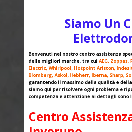
Siamo Un Ce
Elettrodo
Benvenuti nel nostro centro assistenza spec
delle migliori marche, tra cui
AEG, Zoppas, 
Electric, Whirlpool, Hotpoint Ariston, Indes
Blomberg, Askol, liebherr, Iberna, Sharp, S
garantendo il massimo della qualità e della 
siamo qui per risolvere ogni problema e ripo
competenza e attenzione ai dettagli sono le
Centro Assistenz
Inveruno