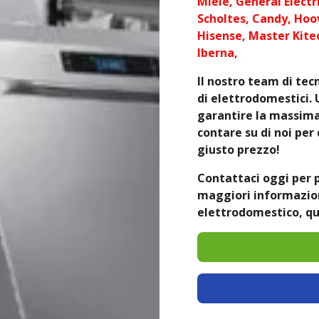
Miele, General Electri
Scholtes, Candy, Hoov
Hisense, Master Kite
Iberna,
Il nostro team di tecn
di elettrodomestici. 
garantire la massima 
contare su di noi per 
giusto prezzo!
Contattaci oggi per 
maggiori informazioni
elettrodomestico, qu