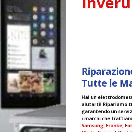
Inver
Riparazion
Tutte le M
Hai un elettrodomest
aiutarti! Ripariamo tu
garantendo un servizi
i marchi che trattiam
Samsung, Franke, Fos