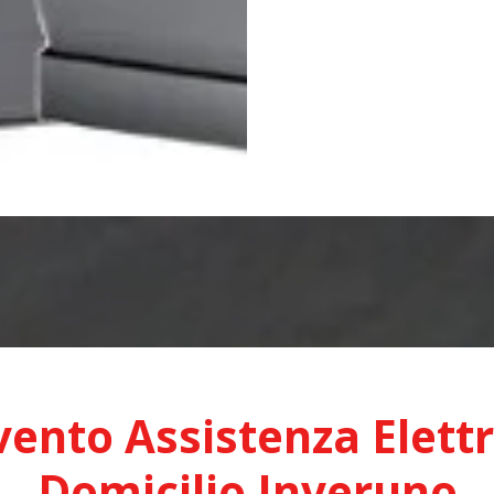
vento Assistenza Elett
Domicilio Inveruno