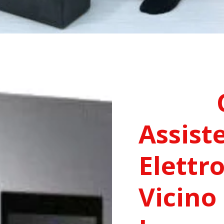
Assist
Elettr
Vicino 