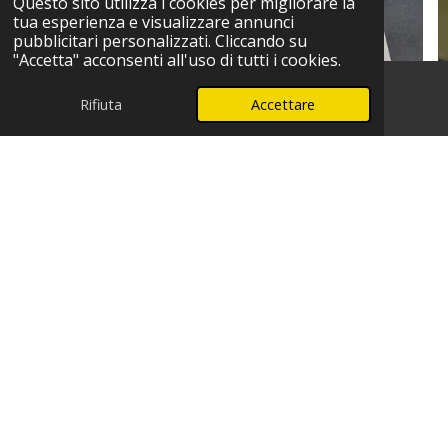
Questo sito utilizza i cookies per migliorare la
tua esperienza e visualizzare annunci
pubblicitari personalizzati. Cliccando su
"Accetta" acconsenti all'uso di tutti i cookies.
Rifiuta
Accettare
Telefono
WhatsApp
3298511737
Centro Assistenza
Elettrodomestici Autorizzato -
Servizio Professionale e
Rapido a Melegnano
Cerchi un centro assistenza affidabile per
elettrodomestici? Siamo il
Centro Assistenza