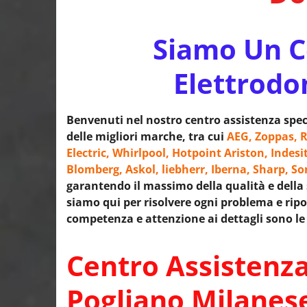
Siamo Un Ce
Elettrodo
Benvenuti nel nostro centro assistenza speci
delle migliori marche, tra cui
AEG, Zoppas, R
Electric, Whirlpool, Hotpoint Ariston, Indesi
Blomberg, Askol, liebherr, Iberna, Sharp, S
garantendo il massimo della qualità e della so
siamo qui per risolvere ogni problema e ripor
competenza e attenzione ai dettagli sono le 
Centro Assistenza
Pogliano Milanes