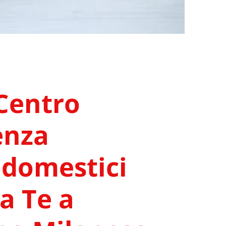
Centro
enza
odomestici
 a Te a