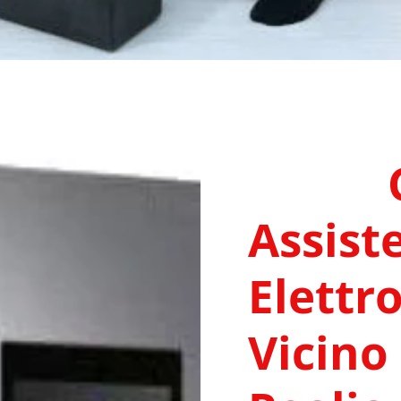
Assist
Elettr
Vicino