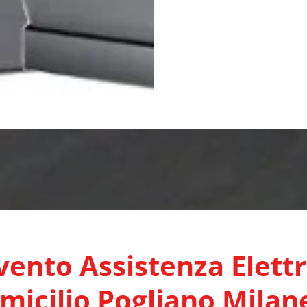
vento Assistenza Elett
micilio Pogliano Milan