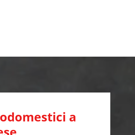
rodomestici a
ese