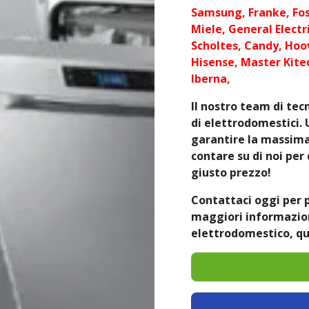
Samsung, Franke, Fos
Miele, General Electri
Scholtes, Candy, Hoov
Hisense, Master Kite
Iberna,
Il nostro team di tecn
di elettrodomestici. 
garantire la massima 
contare su di noi per 
giusto prezzo!
Contattaci oggi per 
maggiori informazioni
elettrodomestico, qu