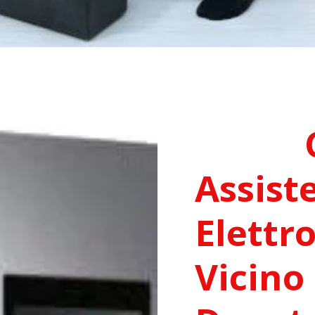
Assist
Elettr
Vicino