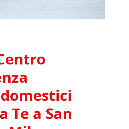
Centro
enza
odomestici
 a Te a San