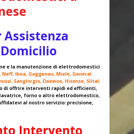
anese
r Assistenza
 Domicilio
ione e la manutenzione di elettrodomestici
, Neff, Ikea, Gaggenau, Miele, General
nussi, Sangiorgio, Daewoo, Hisense, Siltal,
i offrire interventi rapidi ed efficienti,
 lavatrice, forno o altro elettrodomestico,
fidatevi al nostro servizio: precisione,
nto Intervento