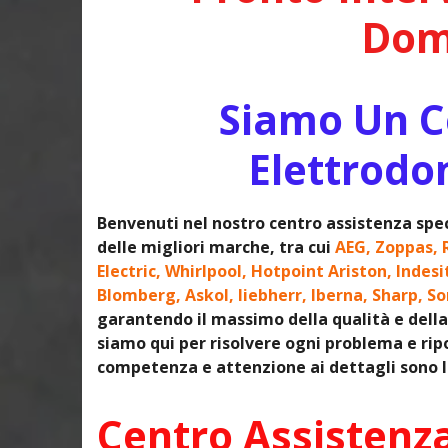
Domi
Siamo Un Ce
Elettrodo
Benvenuti nel nostro centro assistenza spec
delle migliori marche, tra cui
AEG, Zoppas, 
Electric, Whirlpool, Hotpoint Ariston, Indes
Blomberg, Askol, liebherr, Iberna, Sharp, S
garantendo il massimo della qualità e della 
siamo qui per risolvere ogni problema e ripo
competenza e attenzione ai dettagli sono le
Centro Assistenz