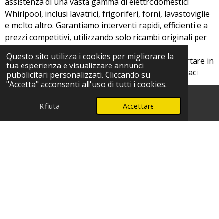
assistenza di una vasta gamma di elettrodomestici
Whirlpool, inclusi lavatrici, frigoriferi, forni, lavastoviglie
e molto altro. Garantiamo interventi rapidi, efficienti e a
prezzi competitivi, utilizzando solo ricambi originali per
assicurare la massima durata e affidabilità dei tuoi
Questo sito utilizza i cookies per migliorare la
dispositivi. Affidati alla nostra esperienza per riportare in
tua esperienza e visualizzare annunci
piena funzionalità i tuoi elettrodomestici e contattaci
pubblicitari personalizzati. Cliccando su
oggi stesso per un preventivo senza impegno!
"Accetta" acconsenti all'uso di tutti i cookies.
Rifiuta
Accettare
Telefono
WhatsApp