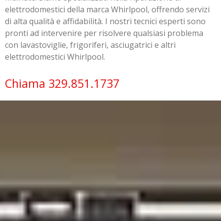
elettrodomestici della marca Whirlpool, offrendo servizi
di alta qualità e affidabilità. I nostri tecnici esperti sono
pronti ad intervenire per risolvere qualsiasi problema
con lavastoviglie, frigoriferi, asciugatrici e altri
elettrodomestici Whirlpool.
Chiama 329.851.1737