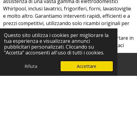
assistenza di una vasta gamma di elettrodomestici
Whirlpool, inclusi lavatrici, frigoriferi, forni, lavastoviglie
e molto altro. Garantiamo interventi rapidi, efficienti e a
prezzi competitivi, utilizzando solo ricambi originali per
assicurare la massima durata e affidabilità dei tuoi
Questo sito utilizza i cookies per migliorare la
dispositivi. Affidati alla nostra esperienza per riportare in
tua esperienza e visualizzare annunci
piena funzionalità i tuoi elettrodomestici e contattaci
pubblicitari personalizzati. Cliccando su
oggi stesso per un preventivo senza impegno!
"Accetta" acconsenti all'uso di tutti i cookies.
Rifiuta
Accettare
Telefono
WhatsApp