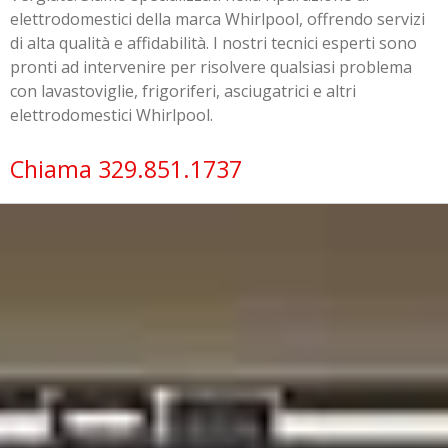
elettrodomestici della marca Whirlpool, offrendo servizi
di alta qualità e affidabilità. I nostri tecnici esperti sono
pronti ad intervenire per risolvere qualsiasi problema
con lavastoviglie, frigoriferi, asciugatrici e altri
elettrodomestici Whirlpool.
Chiama 329.851.1737