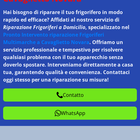
Hai bisogno di riparare il tuo frigorifero in modo
rapido ed efficace? Affidati al nostro servizio di
Riparazione Frigoriferi a Domicilio
, specializzato nel
Pronto Intervento riparazione Frigoriferi
Multimarche a Cavaglietto Novara
. Offriamo un
servizio professionale e tempestivo per risolvere
qualsiasi problema con il tuo apparecchio senza
doverlo spostare. Interveniamo direttamente a casa
tua, garantendo qualità e convenienza. Contattaci
oggi stesso per una riparazione su misura!
Contatto
WhatsApp