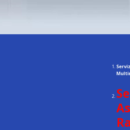
Servi
Multi
Se
As
Ra