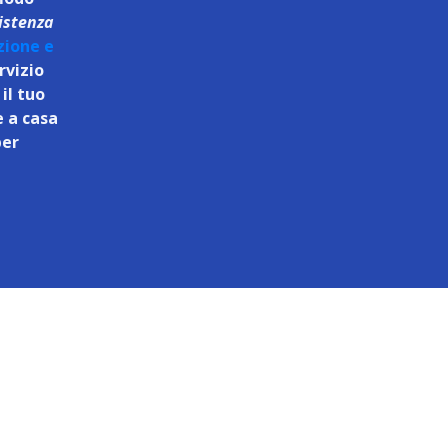
istenza
zione e
rvizio
il tuo
 a casa
per