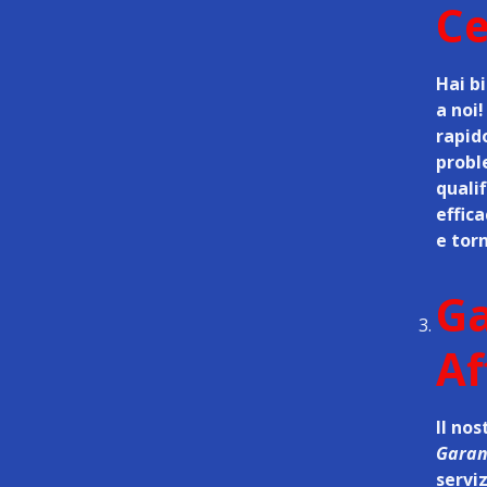
C
Hai bi
a noi
rapid
probl
quali
effica
e torn
Ga
Af
Il nos
Garanz
serviz