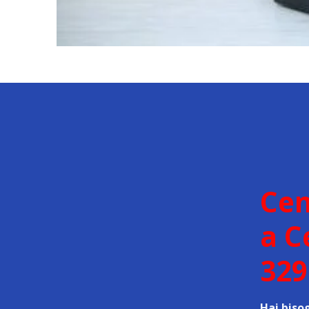
Cen
a C
329
Hai biso