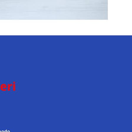
eri
 modo