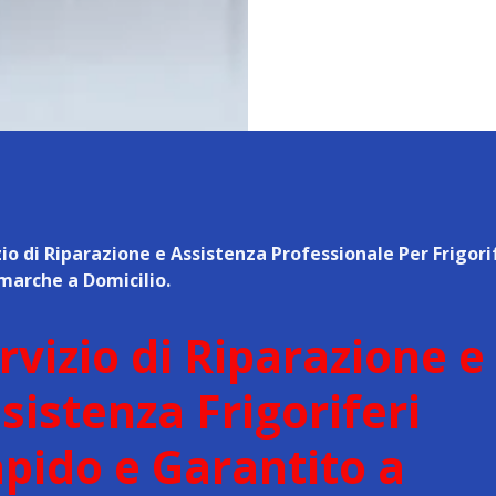
zio di Riparazione e Assistenza Professionale Per Frigori
marche a Domicilio.
rvizio di Riparazione e
sistenza Frigoriferi
pido e Garantito a