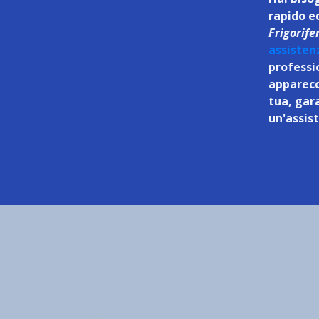
rapido ed
Frigorife
assisten
professi
apparecc
tua, gar
un'assis