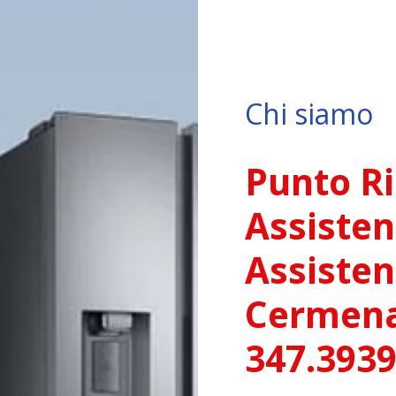
Chi siamo
Punto Ri
Assisten
Assisten
Cermenat
347.393