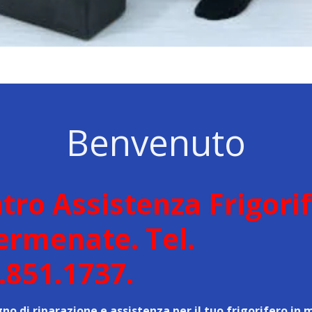
Benvenuto
tro Assistenza Frigorif
ermenate. Tel.
.851.1737.
gno di riparazione e assistenza per il tuo frigorifero in