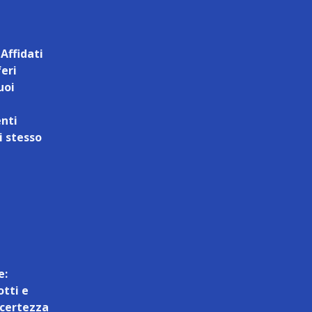
 Affidati
feri
uoi
enti
i stesso
e:
otti e
a certezza