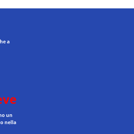
che a
eve
amo un
to nella