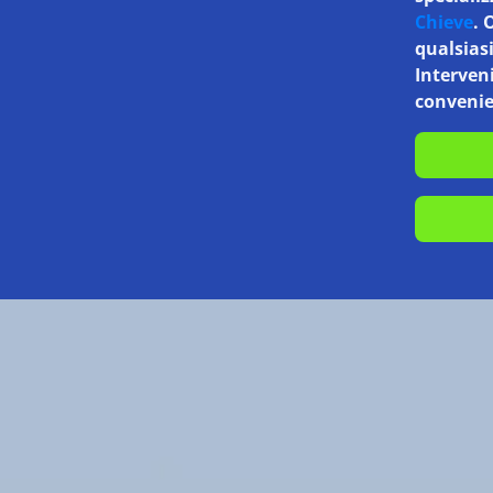
Chieve
. 
qualsias
Interven
convenie