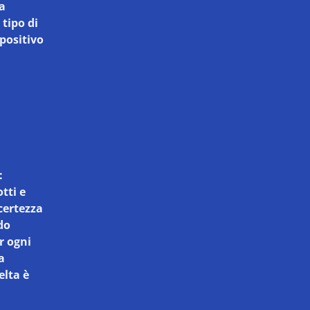
 a
 tipo di
spositivo
:
tti e
 certezza
do
r ogni
a
elta è