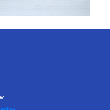
ce?
marche a