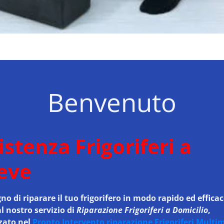
Benvenuto
istenza Frigoriferi a
eve
no di riparare il tuo frigorifero in modo rapido ed effica
al nostro servizio di
Riparazione Frigoriferi a Domicilio
,
zzato nel
Pronto Intervento riparazione Frigoriferi Multi