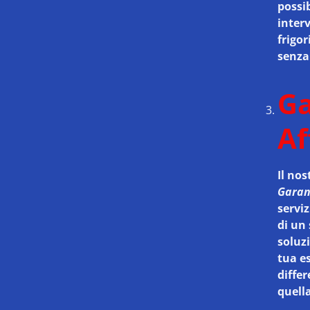
possib
interv
frigor
senza
Ga
Af
Il nos
Garanz
serviz
di un
soluzi
tua es
diffe
quella