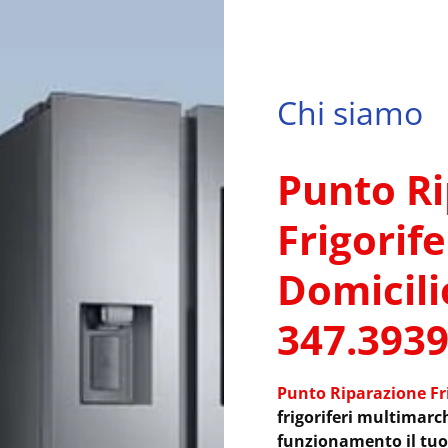
Chi siamo
Punto R
Frigorife
Domicili
347.393
Punto Riparazione Fri
frigoriferi multimarch
funzionamento il tuo 