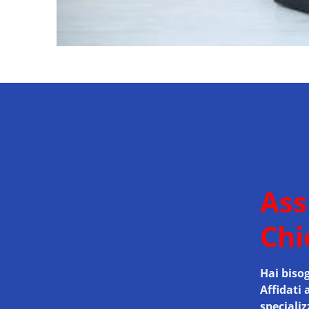
Ass
Chi
Hai bisog
Affidati 
speciali