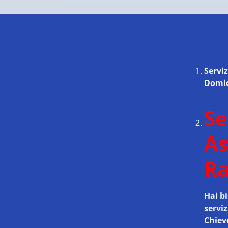
Servi
Domic
Se
As
Ra
Hai bi
serviz
Chiev