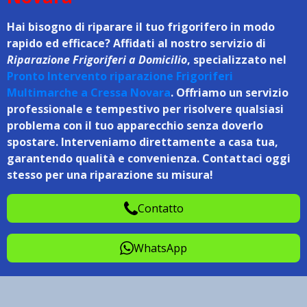
Hai bisogno di riparare il tuo frigorifero in modo
rapido ed efficace? Affidati al nostro servizio di
Riparazione Frigoriferi a Domicilio
, specializzato nel
Pronto Intervento riparazione Frigoriferi
Multimarche a Cressa Novara
. Offriamo un servizio
professionale e tempestivo per risolvere qualsiasi
problema con il tuo apparecchio senza doverlo
spostare. Interveniamo direttamente a casa tua,
garantendo qualità e convenienza. Contattaci oggi
stesso per una riparazione su misura!
Contatto
WhatsApp