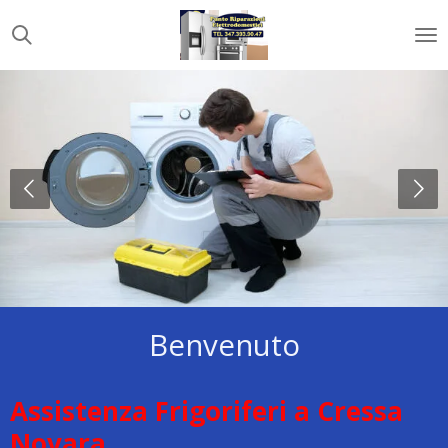
Vai
al
contenuto
principale
Benvenuto
Assistenza Frigoriferi a Cressa
Novara