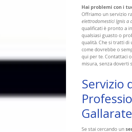
Hai problemi con i tu
Offriamo un servizio r
elettrodomestici Ignis a 
qualificati è pronto a 
qualsiasi guasto o pro
qualità. Che si tratti 
come dovrebbe o sempl
qui per te. Contattaci o
misura, senza doverti 
Servizio 
Professio
Gallarat
Se stai cercando un
se