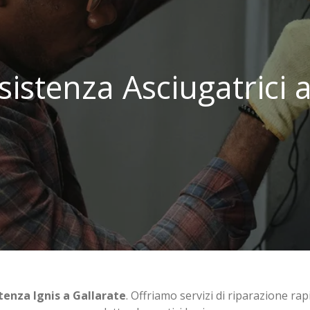
istenza Asciugatrici 
tenza Ignis a Gallarate
. Offriamo servizi di riparazione rap