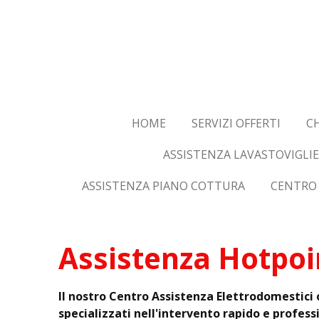
Vai
al
contenuto
principale
HOME
SERVIZI OFFERTI
CH
ASSISTENZA LAVASTOVIGLIE
ASSISTENZA PIANO COTTURA
CENTRO 
Assistenza Hotpoin
Il nostro Centro Assistenza Elettrodomestici 
specializzati nell'intervento rapido e profess