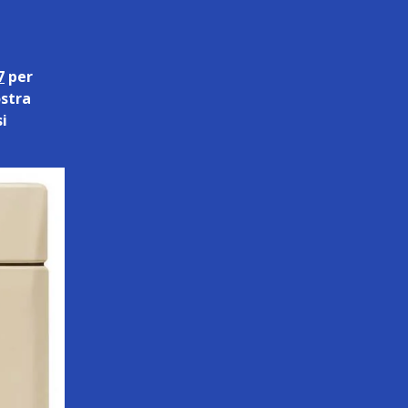
7
per
ostra
si