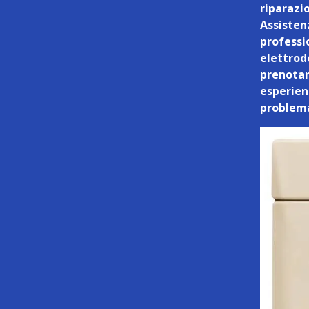
riparazi
Assistenz
professi
elettrod
prenotar
esperienz
problema