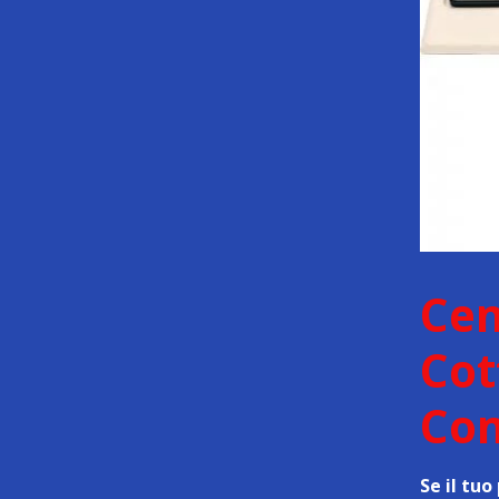
Cen
Cot
Co
Se il tu