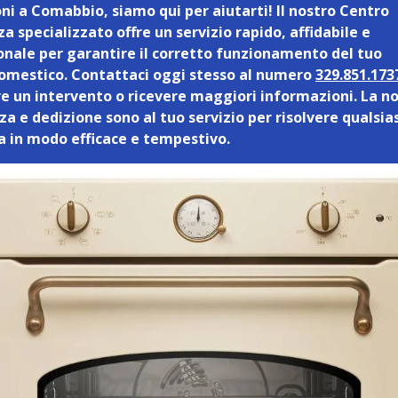
oni a Comabbio, siamo qui per aiutarti! Il nostro Centro
a specializzato offre un servizio rapido, affidabile e
onale per garantire il corretto funzionamento del tuo
omestico. Contattaci oggi stesso al numero
329.851.173
e un intervento o ricevere maggiori informazioni. La n
a e dedizione sono al tuo servizio per risolvere qualsia
 in modo efficace e tempestivo.