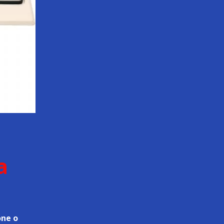
a
one o