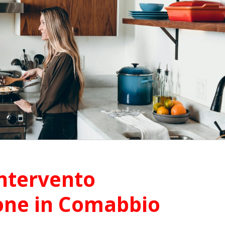
ntervento
one in Comabbio