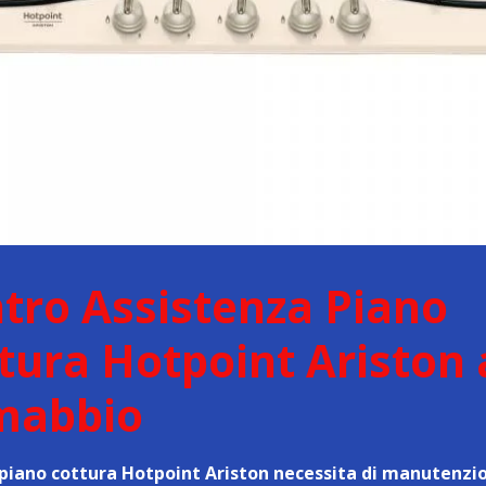
tro Assistenza Piano
tura Hotpoint Ariston 
mabbio
o piano cottura Hotpoint Ariston necessita di manutenzi