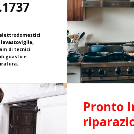
.1737
elettrodomestici
, lavastoviglie,
eam di tecnici
 di guasto e
uratura.
Pronto I
riparazi