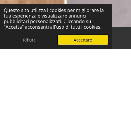
Questo sito utilizza i cookies per migliorare la
tua esperienza e visualizzare annunci
pubblicitari personalizzati. Cliccando su
"Accetta" acconsenti all'uso di tutti i cookies.
Rifiuta
Accettare
Telefono
WhatsApp
Manutenzione Elettrodomestici
La manutenzione preventiva è la chiave per evitare
guasti costosi. I nostri tecnici eseguono controlli
accurati e pulizie professionali, offrendo soluzioni su
misura per ogni marca. Questo approccio ti aiuterà a
risparmiare nel lungo termine e a garantire il
funzionamento ottimale della tua lavatrice.