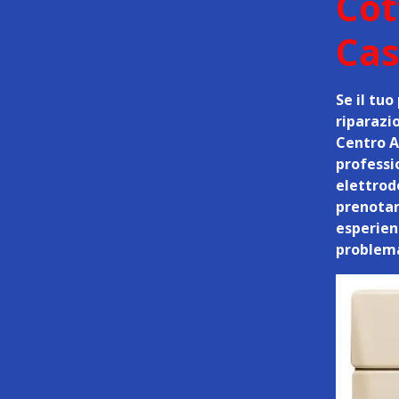
Cot
Cas
Se il tu
riparazio
Centro As
professi
elettrod
prenotar
esperienz
problema