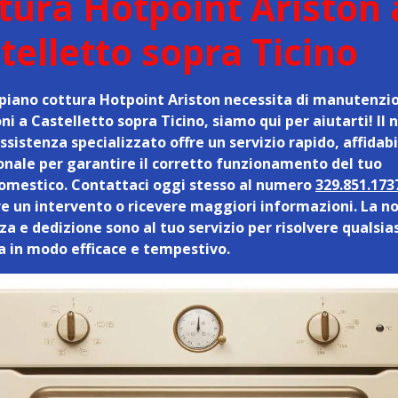
tura Hotpoint Ariston 
telletto sopra Ticino
o piano cottura Hotpoint Ariston necessita di manutenzi
ni a Castelletto sopra Ticino, siamo qui per aiutarti! Il 
sistenza specializzato offre un servizio rapido, affidabi
onale per garantire il corretto funzionamento del tuo
omestico. Contattaci oggi stesso al numero
329.851.173
e un intervento o ricevere maggiori informazioni. La n
a e dedizione sono al tuo servizio per risolvere qualsia
 in modo efficace e tempestivo.