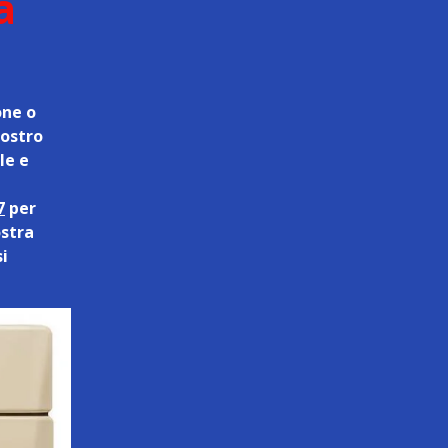
a
one o
nostro
le e
7
per
ostra
si