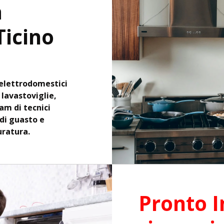
a
Ticino
elettrodomestici
, lavastoviglie,
eam di tecnici
 di guasto e
uratura.
Pronto I