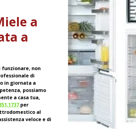
Miele a
ata a
i funzionare, non
rofessionale di
o in giornata a
mpetenza, possiamo
mente a casa tua,
851.1737
per
ettrodomestico al
assistenza veloce e di