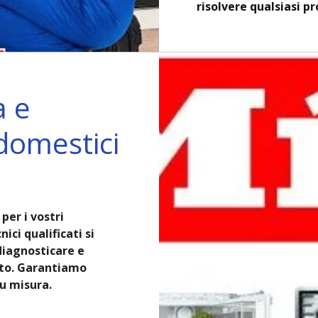
risolvere qualsiasi p
a e
domestici
per i vostri
ici qualificati si
diagnosticare e
nto. Garantiamo
su misura.