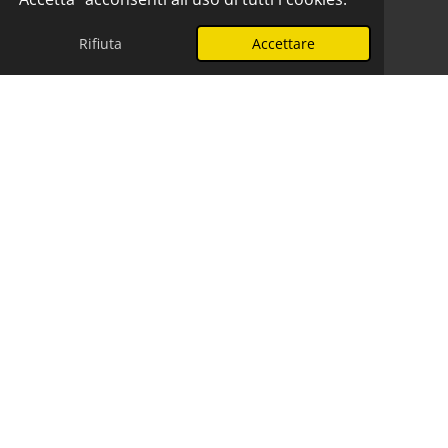
Rifiuta
Accettare
Telefono
WhatsApp
Assistenza frigorifero Whirlpool a
Provincia di Varese Tel. 329.851.1737