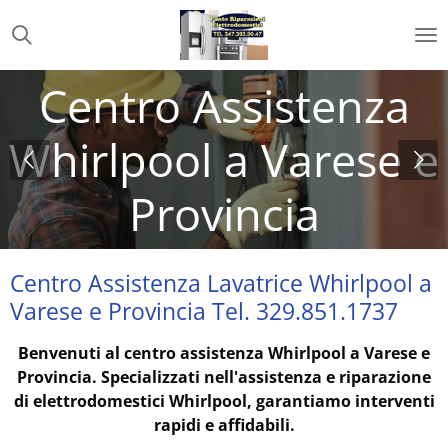
Vai
al
contenuto
za
principale
e e
Centro Assistenza Lavatrice Whirlpool a
Varese e Provincia Tel. 329.851.1737
Benvenuti al centro assistenza Whirlpool a Varese e
Provincia. Specializzati nell'assistenza e riparazione
di elettrodomestici Whirlpool, garantiamo interventi
rapidi e affidabili.