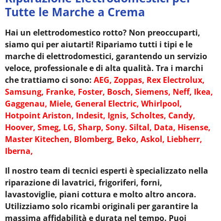
Tutte le Marche a Crema
Hai un elettrodomestico rotto? Non preoccuparti,
siamo qui per aiutarti! Ripariamo tutti i tipi e le
marche di elettrodomestici, garantendo un servizio
veloce, professionale e di alta qualità. Tra i marchi
che trattiamo ci sono:
AEG, Zoppas, Rex Electrolux,
Samsung, Franke, Foster, Bosch, Siemens, Neff, Ikea,
Gaggenau, Miele, General Electric, Whirlpool,
Hotpoint Ariston, Indesit, Ignis, Scholtes, Candy,
Hoover, Smeg, LG, Sharp, Sony. Siltal, Data, Hisense,
Master Kitechen, Blomberg, Beko, Askol, Liebherr,
Iberna,
Il nostro team di tecnici esperti è specializzato nella
riparazione di lavatrici, frigoriferi, forni,
lavastoviglie, piani cottura e molto altro ancora.
Utilizziamo solo ricambi originali per garantire la
massima affidabilità e durata nel tempo. Puoi