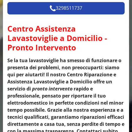
3298511737
Centro Assistenza
Lavastoviglie a Domicilio -
Pronto Intervento
Se la tua lavastoviglie ha smesso di funzionare o
presenta dei problemi, non preoccuparti: siamo
qui per aiutarti! Il nostro Centro Riparazione e
Assistenza Lavastoviglie a Domicilio offre un
servizio di
pronto intervento
rapido e
professionale, pensato per riportare il tuo
elettrodomestico in perfette condizioni nel minor
tempo possibile. Grazie alla nostra esperienza e a
tecnici qualificati, garantiamo riparazioni efficaci
direttamente a casa tua, senza perdite di tempo e
con la massima trasparenza. Contattaci subito