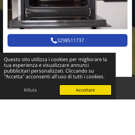
3298511737
Centro Assistenza Piano
Questo sito utilizza i cookies per migliorare la
tua esperienza e visualizzare annunci
Cottura – Pronto Intervento
pubblicitari personalizzati. Cliccando su
"Accetta" acconsenti all'uso di tutti i cookies.
Affidabile
Rifiuta
Accettare
Telefono
WhatsApp
Hai bisogno di aiuto con il tuo piano cottura? Il
nostro Centro Riparazione e Assistenza Piano
Cottura Pronto Intervento è a tua disposizione
per risolvere qualsiasi problema in modo rapido
ed efficiente. Che si tratti di una riparazione
urgente, manutenzione o consulenza tecnica, i