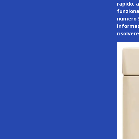
rapido, a
funziona
numero
informaz
risolver