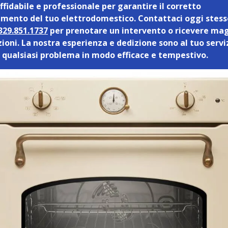
ffidabile e professionale per garantire il corretto
mento del tuo elettrodomestico. Contattaci oggi stess
329.851.1737
per prenotare un intervento o ricevere mag
ioni. La nostra esperienza e dedizione sono al tuo servi
e qualsiasi problema in modo efficace e tempestivo.