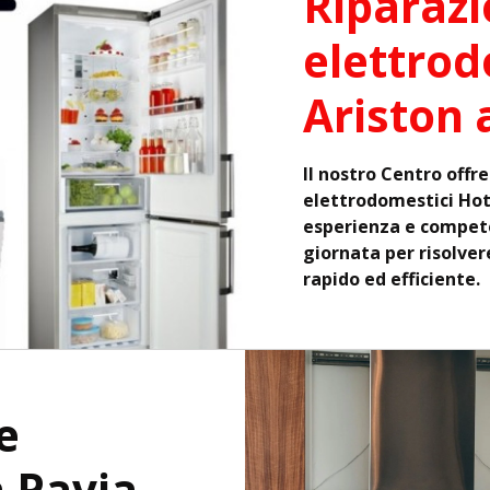
Riparaz
elettrod
Ariston 
Il nostro Centro offre
elettrodomestici Hotp
esperienza e compete
giornata per risolver
rapido ed efficiente.
e
a Pavia