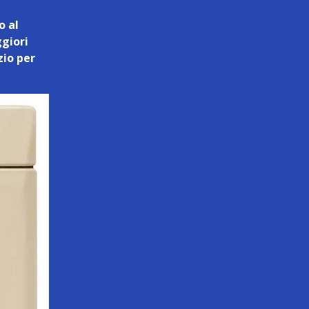
o al
giori
zio per