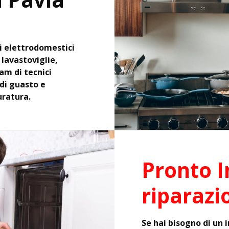
i elettrodomestici
, lavastoviglie,
eam di tecnici
 di guasto e
uratura.
Pronto I
riparazi
Se hai bisogno di un 