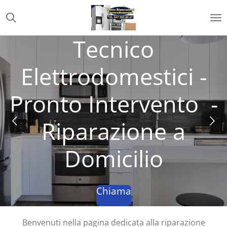
Vai
al
contenuto
Tecnico
principale
Elettrodomestici -
Pronto Intervento -
Riparazione a
Domicilio
Chiama
Benvenuti nella pagina dedicata alla riparazione