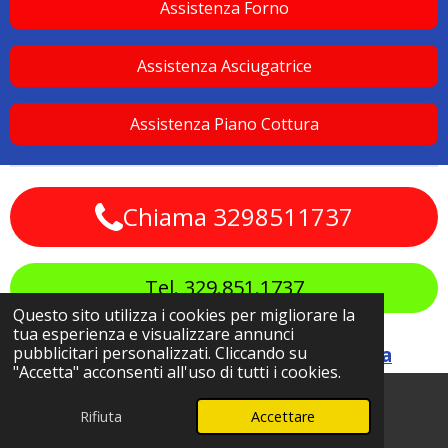
Assistenza Forno
Assistenza Asciugatrice
Assistenza Piano Cottura
Chiama 3298511737
Tel. 329.851.1737
Questo sito utilizza i cookies per migliorare la
© 2024 Assistenza Elettrodomestici a
tua esperienza e visualizzare annunci
Domicilio
Assistenza lavatrice
Assistenza
pubblicitari personalizzati. Cliccando su
"Accetta" acconsenti all'uso di tutti i cookies.
Frigoriferi
Assistenza Asciugatrice
Assistenza Forno
Assistenza Piano
Rifiuta
Accettare
Telefono
WhatsApp
Cottura
Assistenza Lavastoviglie
Assistenza