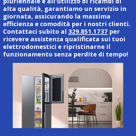
pluriennale e all'utilizzo di ricambi di
alta qualità, garantiamo un servizio in
giornata, assicurando la massima
efficienza e comodità per i nostri clienti.
Contattaci subito al
329.851.1737
per
ricevere assistenza qualificata sui tuoi
elettrodomestici e ripristinarne il
funzionamento senza perdite di tempo!