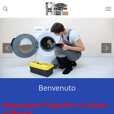
Vai
al
contenuto
principale
Benvenuto
Riparazione Frigoriferi a Cuasso
al Monte