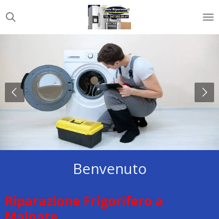
Vai
al
contenuto
principale
Benvenuto
Riparazione Frigorifero a
Malnate