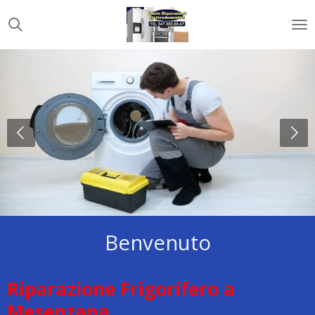
Vai
al
contenuto
principale
Benvenuto
Riparazione Frigorifero a
Mesenzana