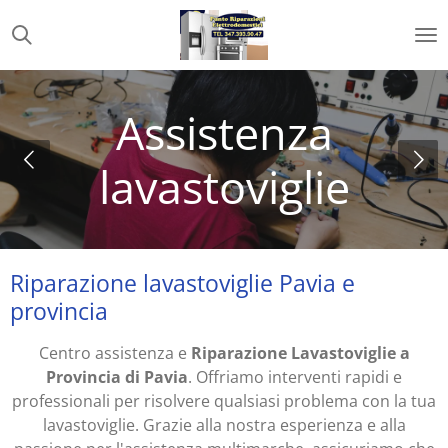
Vai
al
contenuto
principale
Assistenza
lavastoviglie
Riparazione lavastoviglie Pavia e
provincia
Centro assistenza e
Riparazione Lavastoviglie a
Provincia di Pavia
. Offriamo interventi rapidi e
professionali per risolvere qualsiasi problema con la tua
lavastoviglie. Grazie alla nostra esperienza e alla